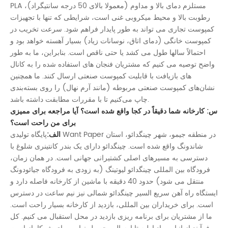
PLA مستلزم دمای بالا و مداوم (معمولا بالای 50 درجه سانتیگراد)،
رطوبت بالا و محیط میکروبی غنی است، شرایطی که تنها با تجهیزات
کمپوست تجاری می تواند به طور پایدار فراهم شود. سرعت تخریب در
کمپوست خانگی (دمای اتاق، نوسانات زیاد) بسیار آهسته خواهد بود و
احتمالاً سالها طول می کشد یا حتی ناقص است. بنابراین، ما به طور
واضح توصیه می کنیم که مشتریان فنجان های استفاده شده را به کانال
های بازیافت با قابلیت کمپوست صنعتی ارسال کنند. ما همچنین
نشان‌های کمپوست صنعتی مربوطه (مانند آرم نهال) را روی بسته‌بندی
چاپ می‌کنیم تا با مقررات مطابقت داشته باشد.
س: کارخانه شما دقیقاً در کجا واقع شده است؟ آیا مراجعه برای ممیزی
برای من راحت است؟
الف:
پایگاه تولیدی Want Paper در منطقه جیمو، شهر چینگدائو، استان
شاندونگ واقع شده است. چینگدائو دارای یک بندر کانتینری شلوغ با
دسترسی به مسیرهای اصلی کشتیرانی جهانی است. در همان زمان،
فرودگاه بین المللی چینگدائو لیوتینگ (به زودی به فرودگاه جیائودونگ
منتقل می شود) حدود 40 دقیقه با ماشین از کارخانه فاصله دارد و
ایستگاه راه آهن سریع السیر چینگدائو شمالی نیز نیم ساعت در دسترس
است. برای خریداران بین المللی، بازدید از کارخانه بسیار راحت است.
ما از مشتریان برای برنامه ریزی بازدید در محل استقبال می کنیم. کل