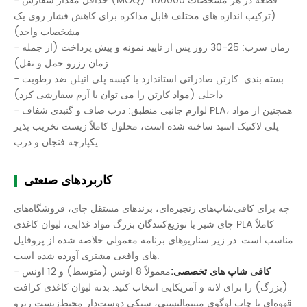
- حداقل مقدار سفارش (MOQ): 100000 قطعه در هر مشخصات
(ترکیب اندازه های مختلف قابل مذاکره برای کاهش فشار روی یک
مشخصات واحد)
- زمان سرب: 25-30 روز پس از تایید نمونه و پیش پرداخت (از جمله
زمان رزرو حمل و نقل)
- بسته بندی: کارتن صادراتی استاندارد با کیسه پلی اتیلن ضد رطوبت
داخلی (مواد کارتن را می توان با آرم سفارشی کرد)
- لوازم جانبی منطبق: درب صاف و گنبدی شفاف PLA، همچنین از مواد
پلی لاکتیک اسید ساخته شده است، محلول کاملاً زیست تخریب پذیر
یکپارچه فنجان و درب
کاربردهای صنعتی
چه برای کافی‌شاپ‌های زنجیره‌ای، برندهای مستقل چای، فروشگاه‌های
چای شیر یا توزیع‌کنندگان بزرگ مواد غذایی، لیوان کاغذی PLA کاملاً
مناسب است. در زیر سناریوهای برنامه معمولی خلاصه شده از پروفایل
های واقعی مشتری آورده شده است:
کافی شاپ های تخصصی:
معمولاً 8 اونس (متوسط) و 12 اونس
-
(بزرگ) را برای لاته و آمریکایی انتخاب کنید. بدنه لیوان کاغذی کرافت
قهوه‌ای با چاپ لوگوی مینیمالیستی، سبکی دوست‌دار محیط‌زیست رترو