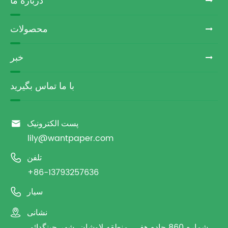
درباره ما
محصولات
خبر
با ما تماس بگیرید

پست الکترونیک
lily@wantpaper.com

تلفن
+86-13793257636

سیار

نشانی
شماره 860 جاده هفی، منطقه لاوشان، شهر چینگدائو،