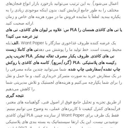
اعمال می‌شود). به این ترتیب می‌توانید بازخورد بازار انواع فنجان‌های
مختلف را به طور جامع آزمایش کنید، بدون اینکه موجودی زیادی را به
یکباره ببندید. لطفاً با نماینده فروش ما در مورد هزینه های خاص و زمان
ارائه صحبت کنید.
س: علاوه بر لیوان های کاغذی، نی های PLA یا نی های کاغذی همسان را
نیز عرضه می کنید؟
الف:
بله، Want Paper یک عرضه کننده ظروف غذاخوری سازگار با
محیط زیست است. خط تولید ما را پوشش می دهد
نی های کاملا زیست
نی های کاغذی
,
ظروف یکبار مصرف تفاله نیشکر
,
تخریب پذیر PLA
، و
کیسه های پلاستیکی
کاسه های کاغذی با روکش PLA
(گرد/مربع)
,
چاپ نشده/سفارشی چاپ شده
. شما می‌توانید چندین ماده مصرفی را
در یک سفارش خرید به صورت متمرکز خریداری کنید، و ما حمل و نقل
را برای شما یکپارچه می‌کنیم و هزینه‌های لجستیک و تلاش مدیریتی شما
را کاهش می‌دهیم.
نتیجه گیری
از طریق تجزیه و تحلیل جامع فوق از اصول فنی، گواهینامه های معتبر،
فرآیندهای کنترل کیفیت تا کاربردهای عملی، به وضوح می توانیم ببینیم:
لیوان کاغذی PLA از سازنده چینی Want Paper فقط یک ظرف برای
نوشیدنی نیست. این یک ارتقا سیستماتیک به بسته بندی های پلاستیکی