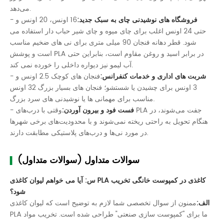
می‌دهد.
فروشگاه های نوشیدنی چای به سبک جدید:
16 اونس، 20 اونس و
-
حتی 24 اونس اغلب برای چای میوه و چای شیر حباب دار استفاده می
شود. قطر دهانه فنجان 90 میلی متری برای نی های ضخیم مناسب
است و پوشش PLA در برابر اسید و روغن مقاوم است، بنابراین حتی
آب لیمو نیز دیواره داخلی را خورده نمی کند.
شربت های اداری و خدمات کنفرانس:
فنجان های کوچک 2.5 اونس و
-
3 اونس برای چشیدن یا شستشو؛ فنجان های بسیار بزرگ 32 اونس
مناسب برای مهمانی ها یا نوشیدنی های سرد بزرگ.
فست فود و بیرون آوردن:
وقتی با درب‌های PLA جفت می‌شوند، در
-
هنگام تحویل به راحتی ریخته نمی‌شوند و با محدودیت‌های برخی شهرها
در مورد نی‌ها و درب‌های پلاستیکی مطابقت دارند.
سوالات متداول (سوالات متداول)
س: آیا می خواهم لیوان کاغذی PLA کاغذی در کمپوست خانگی تخریب
شود؟
الف:
ممنون از سوال تخصصی شما لازم به توضیح است که لیوان کاغذی
PLA ما برای "کمپوست سازی صنعتی" طراحی شده است. تخریب مواد