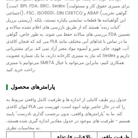
است): BPI، FDA، BRC، Sedex (برای ممیزی حقوق کار و مسئولیت
اجتماعی)، FSC، ISO9001، DIN CERTCO و ABAP (گواهی تخریب
زیستی برزیل). این گواهینامه ها قطعات نمایشی یکباره نیستند، بلکه
"اثبات زنده" هستند که از طریق بازرسی های اعلام نشده سالانه و
بررسی های سالانه حفظ می شوند. به طور خاص، گواهی FDA تضمین
می کند که فنجان کاغذی PLA ما در تماس با غذاهای آبی مختلف مانند
آب، قهوه، چای، شیر و آبمیوه مواد مضر آزاد نمی کند. برای مشتریانی
که نیاز به ممیزی کارخانه دارند، ما یک شماره عضویت Sedex داریم و
می‌توانیم با ممیزی SMETA همکاری کنیم، بنابراین می‌توانید با خیال
راحت خرید کنید.
پارامترهای محصول
جدول زیر طیف کاملی از اندازه ها و ظرفیت کامل واقعی مربوط به
لیوان کاغذی PLA را که در حال حاضر تولید انبوه است، فهرست می
کند. ما به "پارامترهای واقعی، بدون برچسب گذاری نادرست" پایبند
هستیم - ظرفیت های موجود در جدول مقادیر اندازه گیری شده هستند،
نه محاسبات نظری.
ظرفیت واقعی
بالا×پایین×ارتفاع