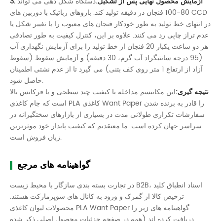
3. آزمایش محصول نهایی پس از تشکیل:
دستگاه شکل دهی می تواند
80-100 فنجان در دقیقه تولید کند. بازوهای رباتیک با دوربین های CCD
در انتهای خط تولید به طور خودکار فنجان های معیوب را با تغییر شکل یا
عدم تراز چاپی رد می کنند. علاوه بر این، کنترل کیفیت به طور تصادفی
هر دو ساعت یکبار 20 فنجان از خط تولید را برای آزمایش نگهداری آب
(95 درجه سانتیگراد آب گرم، 30 دقیقه) و آزمایش سقوط (سقوط
آزاد از ارتفاع 1 متر روی کف بتنی) می گیرد تا از عدم نشتی اطمینان
حاصل شود.
نتیجه گیری:
این مکانیسم مداخله با کیفیت چند سطحی و با فرکانس بالا
است که جام کاغذی PLA کاغذی Want Paper را قادر به برنده شدن
سفارشات تکراری طولانی مدت در بسیاری از بازارهای سختگیرانه در
سراسر جهان کرده است. ما معتقدیم که کیفیت پایدار خود موثرترین
زبان فروش است.
گواهینامه های مرجع
در تجارت بسته بندی سازگار با محیط زیست B2B، اسناد انطباق کلید
ترخیص کالا از گمرک و ورود به کانال های سوپرمارکت هستند.
محصولات لیوان کاغذی PLA Want Paper گواهینامه های زیر را
دریافت کرده اند (همه در صفحه جزئیات محصول اصلی ذکر شده