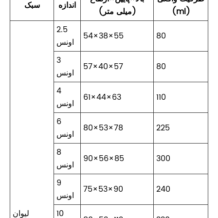
اندازه
سبک
(ml)
(میلی متر)
2.5
54×38×55
80
اونس
3
57×40×57
80
اونس
4
61×44×63
110
اونس
6
80×53×78
225
اونس
8
90×56×85
300
اونس
9
75×53×90
240
اونس
10
لیوان