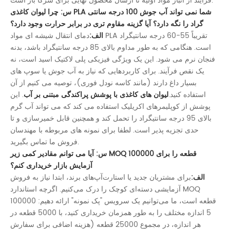
فرآیند از انبار مواد اولیه تا ارسال محصول نهایی برای شرکا باز است.
س: چرا لیوان کاغذی PLA شما نمی تواند آب جوش 100 درجه سانتی
گراد را نگه دارد؟ آیا گزینه مقاوم تری در برابر حرارت وجود دارد؟
الف:
دمای انتقال شیشه ای مواد PLA تقریباً 55-60 درجه سانتیگراد
است. هنگامی که به طور مداوم بالای 85 درجه سانتیگراد باشد، بدنه
فنجان نرم می شود. این یک ویژگی فیزیکی پلی لاکتیک اسید است، نه
یک نقص فرآیند. برای کاربردهایی که نیاز به آب جوش یا سوپ های
بسیار داغ دارند (مانند کاسه نودل فوری)، توصیه می کنیم از آن
استفاده کنید.
لیوان های کاغذی با پوشش پراکندگی مبتنی بر آب
. این
پوشش از کوپلیمرهای اکریلیک استفاده می کند که می تواند آب گرم
بالای 95 درجه سانتیگراد را تحمل کند و همچنین قابل خمیرسازی و تا
حدی تجزیه پذیر است. لطفا برای نمونه های مربوطه با مهندسان
فروش ما تماس بگیرید.
س: آیا می توانم مقادیر کمی زیر MOQ 100000 قطعه را برای
آزمایش بازار خریداری کنم؟
الف:
برای مشتریان جدید یا استارت‌آپ‌های برند، ابتدا نیاز به فروش
آزمایشی دسته‌ای کوچک را درک می‌کنیم. اگرچه استاندارد MOQ
100000 قطعه است، ما می‌توانیم یک سرویس "پک نمونه" ارائه دهیم:
5 اندازه مختلف را به طور همزمان خریداری کنید، با 5000 قطعه در
هر اندازه، در مجموع 25000 قطعه (هزینه اضافی برای سفارش