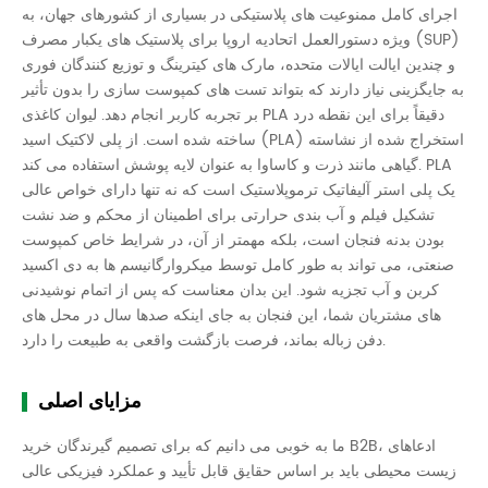
اجرای کامل ممنوعیت های پلاستیکی در بسیاری از کشورهای جهان، به
ویژه دستورالعمل اتحادیه اروپا برای پلاستیک های یکبار مصرف (SUP)
و چندین ایالت ایالات متحده، مارک های کیترینگ و توزیع کنندگان فوری
به جایگزینی نیاز دارند که بتواند تست های کمپوست سازی را بدون تأثیر
بر تجربه کاربر انجام دهد. لیوان کاغذی PLA دقیقاً برای این نقطه درد
ساخته شده است. از پلی لاکتیک اسید (PLA) استخراج شده از نشاسته
گیاهی مانند ذرت و کاساوا به عنوان لایه پوشش استفاده می کند. PLA
یک پلی استر آلیفاتیک ترموپلاستیک است که نه تنها دارای خواص عالی
تشکیل فیلم و آب بندی حرارتی برای اطمینان از محکم و ضد نشت
بودن بدنه فنجان است، بلکه مهمتر از آن، در شرایط خاص کمپوست
صنعتی، می تواند به طور کامل توسط میکروارگانیسم ها به دی اکسید
کربن و آب تجزیه شود. این بدان معناست که پس از اتمام نوشیدنی
های مشتریان شما، این فنجان به جای اینکه صدها سال در محل های
دفن زباله بماند، فرصت بازگشت واقعی به طبیعت را دارد.
مزایای اصلی
ما به خوبی می دانیم که برای تصمیم گیرندگان خرید B2B، ادعاهای
زیست محیطی باید بر اساس حقایق قابل تأیید و عملکرد فیزیکی عالی