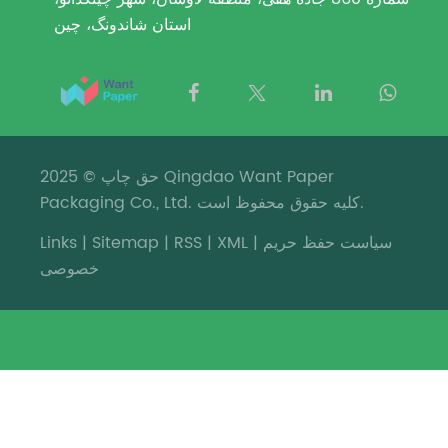
استان شاندونگ، چین
حق چاپ © 2025 Qingdao Want Paper
Packaging Co., Ltd. کلیه حقوق محفوظ است.
سیاست حفظ حریم
|
XML
|
RSS
|
Sitemap
|
Links
خصوصی