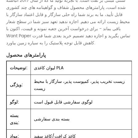
سنتی مبتنی بر نفت است. با تجربه تولید ما که از سال 2017 انباشته
شده است، پارامترهای محصول شفاف و گواهینامه های چند کشوری
قابل تأیید، ما به برند شما راه حلی سازگار و قابل اعتماد سازگار با
محیط زیست ارائه می دهیم. اجازه ندهید تعهد سبز شما در سطح شعار
باقی بماند - برای درخواست آخرین جعبه نمونه و قیمت، اکنون با
Want Paper تماس بگیرید و اجازه دهید تصمیم خرید بعدی شما قدرت
کاهش قابل توجه پلاستیک را به سیاره زمین بیاورد.
پارامترهای محصول
لیوان کاغذی PLA
توضیحات:
زیست تخریب پذیر، کمپوست پذیر، سازگار با محیط
ویژگی:
زیست
لوگوی سفارشی قابل قبول است
لوگو:
بسته
بسته بندی سفارشی
بندی:
کاغذ کرافت/کاغذ سفید
مواد: