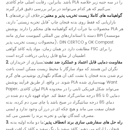
باشد. بنابراین، رقابت اصلی جام کاغذی PLA را در سه جنبه زیر خلاصه
می‌کنیم که هر کدام می‌توانند در برابر بررسی دقیق قرار گیرند:
1. گواهینامه های کاملا زیست تخریب پذیر و معتبر:
برخلاف آن ترفندهای
بازاریابی که فقط روی بدنه فنجان چاپ "قابل تجزیه زیستی" دارند،
محصولات ما جرأت ارائه گواهینامه های محکم را دارند. پوشش PLA هر
دسته با استانداردهای بین المللی کمپوست سازی مانند BPI (موسسه
محصولات زیست تخریب پذیر)، DIN CERTCO و OK Compost
مطابقت دارد. در همان زمان، مواد پایه کاغذ گواهی FSC را برای
اطمینان از منابع قابل ردیابی دریافت کرده است.
2. مقاومت دمایی قابل اعتماد و عملکرد ضد نشت:
بسیاری از خریداران
نگران این هستند که مواد سازگار با محیط زیست ممکن است باعث
نرم شدن بدنه فنجان یا نشت کف آن هنگام نگهداری نوشیدنی های گرم
شوند. در واقع، از طریق فرآیند پوشش PLA بهینه‌سازی شده Want
Paper، لیوان کاغذی PLA می‌تواند شکل فیزیکی ثابتی را در محدوده
دمایی 0 تا 85 درجه سانتی‌گراد حفظ کند. خواه قهوه تازه دم شده در
دمای 85 درجه سانتیگراد در صبح باشد یا چای سرد دم کرده، بدنه
فنجان سفت می ماند و هیچ چکه ای در درز آن وجود ندارد و ایمنی
مصرف کنندگان نهایی و تجربه برند را تضمین می کند.
3. راه حل های سفارشی سازی برند انعطاف پذیر:
ما دو ماده اولیه بدنه
فنجان را ارائه می دهیم: کاغذ سفید با رنگ سفید و کاغذ کرافت قهوه