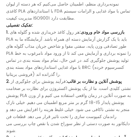
نمونه‌برداری منظم، اطمینان حاصل می‌کنیم که هر دسته از لیوان
کاغذی PLA با استانداردهای FDA تماس با مواد غذایی و الزامات سیستم
مدیریت کیفیت ISO9001 مطابقت دارد.
تفکیک تفصیلی:
1. بازرسی مواد خام ورودی:
هر رول کاغذ خریداری شده و گلوله های
PLA باید با یک گزارش آزمایش دسته ای همراه باشد. آزمایشگاه ما به
طور تصادفی وزن پایه، سفتی مقوا و شاخص جریان مذاب گلوله های
PLA را نمونه برداری و آزمایش می کند تا از ورود مواد نامرغوب به خط
تولید پوشش جلوگیری کند. در عین حال، تمام مواد بسته بندی در تماس
با مواد غذایی استانداردهای مواد بسته بندی BRC (کنسرسیوم خرده
فروشی بریتانیا) را گذرانده اند.
2. پوشش آنلاین و نظارت بر قالب:
فرآیند پوشش برای جلوگیری از
نشتی کلیدی است. ما از یک پوشش اکستروژن برای نظارت بر ضخامت
پوشش PLA به صورت آنلاین در زمان واقعی استفاده می کنیم و از وزن
پوشش پایدار 15-18 گرم بر متر مربع اطمینان می دهیم. خیلی نازک
منجر به نشتی ناکافی می شود. خیلی غلیظ هزینه را افزایش می دهد و
راندمان کمپوست سازی را تحت تاثیر قرار می دهد. قطعات فن
دایکاتور به صورت دستی از نظر سوراخ شدن یا نقص چاپ بررسی می
شوند.