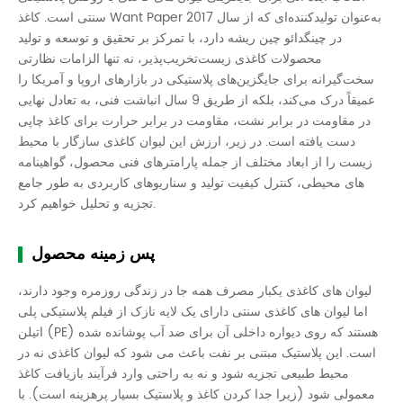
سنتی است. کاغذ Want Paper به‌عنوان تولیدکننده‌ای که از سال 2017
در چینگدائو چین ریشه دارد، با تمرکز بر تحقیق و توسعه و تولید
محصولات کاغذی زیست‌تخریب‌پذیر، نه تنها الزامات نظارتی
سخت‌گیرانه برای جایگزین‌های پلاستیکی در بازارهای اروپا و آمریکا را
عمیقاً درک می‌کند، بلکه از طریق 9 سال انباشت فنی، به تعادل نهایی
در مقاومت در برابر نشت، مقاومت در برابر حرارت برای کاغذ چاپی
دست یافته است. در زیر، ارزش این لیوان کاغذی سازگار با محیط
زیست را از ابعاد مختلف از جمله پارامترهای فنی محصول، گواهینامه
های محیطی، کنترل کیفیت تولید و سناریوهای کاربردی به طور جامع
تجزیه و تحلیل خواهیم کرد.
پس زمینه محصول
لیوان های کاغذی یکبار مصرف همه جا در زندگی روزمره وجود دارند،
اما لیوان های کاغذی سنتی دارای یک لایه نازک از فیلم پلاستیکی پلی
اتیلن (PE) هستند که روی دیواره داخلی آن برای ضد آب پوشانده شده
است. این پلاستیک مبتنی بر نفت باعث می شود که لیوان کاغذی نه در
محیط طبیعی تجزیه شود و نه به راحتی وارد فرآیند بازیافت کاغذ
معمولی شود (زیرا جدا کردن کاغذ و پلاستیک بسیار پرهزینه است). با