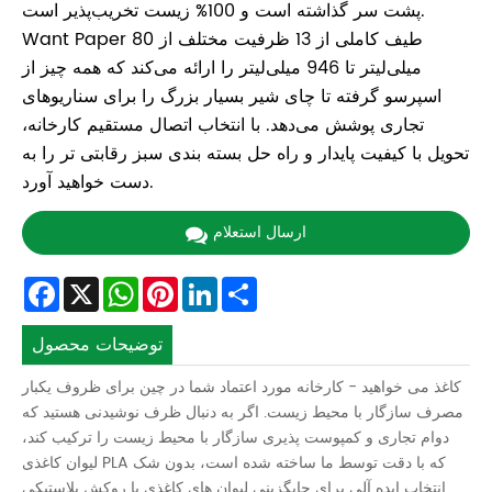
پشت سر گذاشته است و 100% زیست تخریب‌پذیر است.
Want Paper طیف کاملی از 13 ظرفیت مختلف از 80
میلی‌لیتر تا 946 میلی‌لیتر را ارائه می‌کند که همه چیز از
اسپرسو گرفته تا چای شیر بسیار بزرگ را برای سناریوهای
تجاری پوشش می‌دهد. با انتخاب اتصال مستقیم کارخانه،
تحویل با کیفیت پایدار و راه حل بسته بندی سبز رقابتی تر را به
دست خواهید آورد.
ارسال استعلام
Facebook
X
WhatsApp
Pinterest
LinkedIn
Share
توضیحات محصول
کاغذ می خواهید - کارخانه مورد اعتماد شما در چین برای ظروف یکبار
مصرف سازگار با محیط زیست. اگر به دنبال ظرف نوشیدنی هستید که
دوام تجاری و کمپوست پذیری سازگار با محیط زیست را ترکیب کند،
لیوان کاغذی PLA که با دقت توسط ما ساخته شده است، بدون شک
انتخاب ایده آلی برای جایگزینی لیوان های کاغذی با روکش پلاستیکی