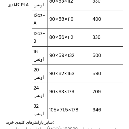
80×53×112
330
اونس
کاغذی PLA
12oz-
90×58×110
400
A
12oz-
80×56×112
330
B
16
90×59×132
500
اونس
20
90×62×153
590
اونس
24
90×63×179
709
اونس
32
105×71.5×178
946
اونس
سایر پارامترهای کلیدی خرید: