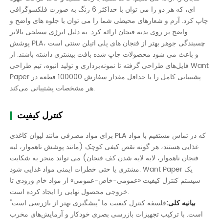
ای، که هر دو را می توان با حداکثر 6 رنگ به صورت فلکسوگرافی
چاپ کرد. آرم و شعارهای محیطی شما را می توان با جلوه های واضح و
واضح بر روی بدنه فنجان ارائه کرد. به دلیل انرژی سطحی بالاتر
پوشش PLA، چسبندگی جوهر بهتر از فنجان های پلی اتیلن سنتی است
و باعث می شود محصولات چاپ شده بافت بیشتری داشته باشند. از
فایل‌های طراحی گرفته تا نمونه‌برداری و تولید انبوه، تیم طراحی Want
Paper پشتیبانی کامل را با حداقل مقدار سفارش 100000 قطعه در
هر مشخصات پشتیبانی می‌کند.
کنترل کیفیت
برای مواد مصرفی مانند لیوان کاغذی PLA که در تماس مستقیم با مواد
غذایی هستند، هر گونه نقص کیفی کوچک (مانند پوشش ناهموار، لبه
فنجان ناهموار، لایه لایه شدن کف فنجان) می تواند منجر به شکایت
مشتری یا حتی خطرات ایمنی مواد غذایی شود. Want Paper یک
سیستم کنترل کیفیت «عمومی-خاص-عمومی» از مواد خام ورودی تا
خروجی محصول نهایی را ایجاد کرده است.
بیانیه کلی:
فلسفه کنترل کیفیت ما "پیشگیری بهتر از بازرسی است"
است. با ترکیب تجهیزات بازرسی بصری خودکار و آزمایش‌های مخرب