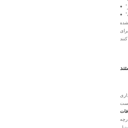
شده
رای
تند
اری
فات
رچه
دیل