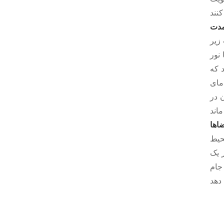
مدت
زیر
نور
د که
مای
 در
اها
حیط
 یک
جام