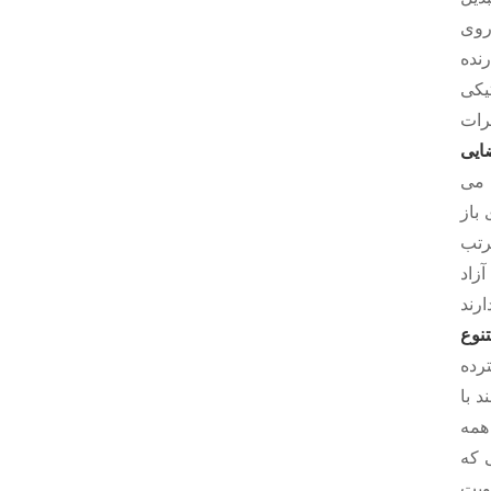
روی
رنده
Kee
ایی
 می
باز
رتب
آزاد
تنوع
رده
د با
ه همه
انی که
ویت