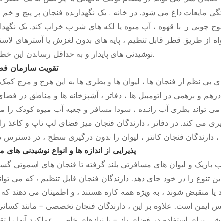
ی مایعات داغ می شود. در خانه ، یک نگهدارنده فنجان پر پیچ و خم 
طوح چوبی را با قهوه ، آب میوه یا لکه های شراب خراب کند. یک نگهدا
ز طریق قطر قابل تنظیم ، پایه های بدون لغزش یا آسترهای لاستیکی-ps
نوشیدنی های پایدار و به حداقل رساندن این خطرات.
تقویت سازمان فض
بی نظم از فنجان ها ، لیوان ها و بطری ها به این هرج و مرج کمک
م و برهمی در اتومبیل ها ، دفاتر ، آشپزخانه ها و مناطق در فضای 
ان می تواند بطری آب راننده ، سودا مسافر و جعبه آب میوه کودک را م
یری می کند. در دفاتر ، دارندگان فنجان میز فضای لپ تاپ و کاغذ را 
پذیرایی از اندازه ها و انواع نوشیدنی های م
آب باریک و لیوان های مسافرتی بلند گرفته تا فنجان های اسموتی گست
این تنوع را در خود جای دهد. دارندگان فنجان قابل تنظیم ، که می توانن
 2.5 تا 4 اینچ) متناسب باشند یا منقبض شوند ، به ویژه همه کاره هستند ، و اطمینان می دهند ک
 یک فنجان کوچک اسپرسو گرفته تا یک گلدان بزرگ 32 اونس ایمن است. علاوه بر این ، دارندگان فنجان تخصصی - مانند کس
ی برای استفاده در فضای باز - با نیازهای خاص ، عملکرد آنها را تق