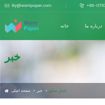
lily@wantpaper.com
+86-1379


درباره ما
خانه
خبر
اخبار صنایع
خبر
صفحه اصلی