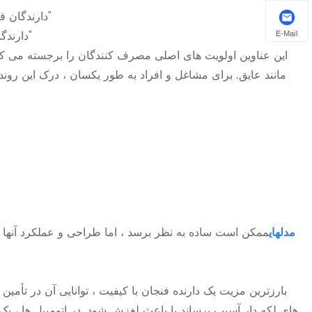
"دارندگان فنجان صرفه جویی در فضا برای آپارتمان های کوچک: انتخاب های برتر"
"دارندگان فنجان عایق: نگه داشتن نوشیدنی ها سرد (یا گرم) در حال حرکت"
E-Mail
این عناوین اولویت های اصلی مصرف کنندگان را برجسته می کن
مانند عایق. برای مشاغل و افراد به طور یکسان ، درک این رون
مدلهای
ممکن است ساده به نظر برسد ، اما طراحی و عملکرد آنها تأث
بارزترین مزیت یک دارنده فنجان با کیفیت ، توانایی آن در تأم
های لکه دار آسیب برساند یا باعث لغزش شود. در اتومبیل ها ، ی