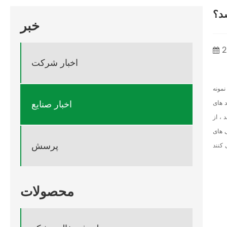
د؟
خبر
2
اخبار شرکت
نمونه
اخبار صنایع
د های
 ، از
ی های
پرسش
محصولات