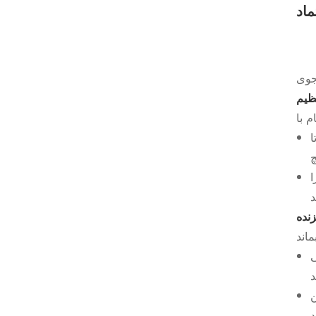
ماد
نظیم
 تا
ا
نده
ی
ن