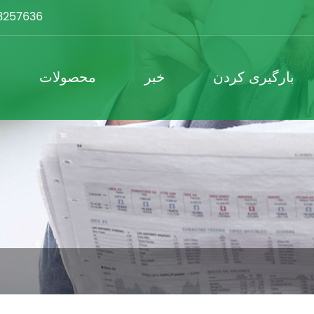
3257636
بارگیری کردن
خبر
محصولات