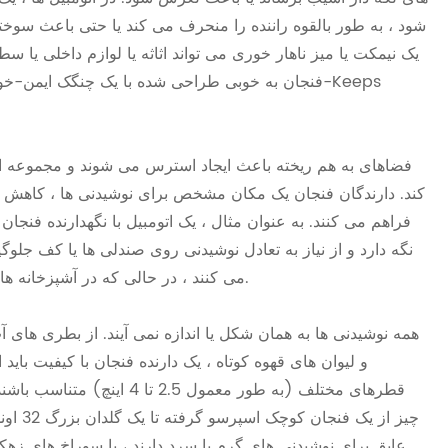
شود ، به طور بالقوه راننده را منحرف می کند یا حتی باعث سوختگ
یک نیمکت یا میز ناهار خوری می تواند اثاثه یا لوازم داخلی یا س
فنجان به خوبی طراحی شده با یک چنگک ایمن-خواه ا
فضاهای به هم ریخته باعث ایجاد استرس می شوند و مجموعه ای 
کند. دارندگان فنجان یک مکان مشخص برای نوشیدنی ها ، کاهش دره
فراهم می کنند. به عنوان مثال ، یک اتومبیل با نگهدارنده فنج
نگه دارد و از نیاز به تعادل نوشیدنی روی صندلی ها یا کف جلوگ
می کنند ، در حالی که در آشپزخانه ها ، دارندگان فنجان کانتر ، لیوان را بدون درگیری سطح ، در دسترس دارند.
همه نوشیدنی ها به همان شکل یا اندازه نمی آیند. از بطری های 
و لیوان های قهوه کوتاه ، یک دارنده فنجان با کیفیت باید 
قطرهای مختلف (به طور معمول
چیز از
عایق برای نوشیدنی های گرم یا سرد دارند ، یا سوراخ های زهکش