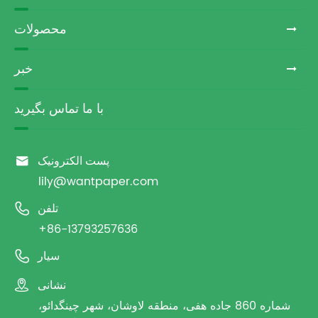
محصولات
خبر
با ما تماس بگیرید

پست الکترونیک
lily@wantpaper.com

تلفن
+86-13793257636

سیار

نشانی
شماره 860 جاده هفی، منطقه لاوشان، شهر چینگدائو،