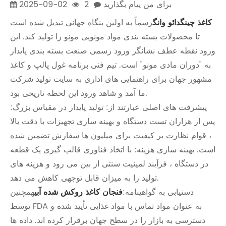
برای من پیام بگذارید
2
2025-09-02
کاغذ چینگدائو وانگ
رسماً به اولین بنگاه جهانی تبدیل شده است
تا محصولات بسته بندی مواد مونویی مونو را تولید کند. این
ورود نقطه عطف نشانگر ورود رسمی صنعت بسته بندی پایدار
به "دوران مادی مونو" است. تیم فنی برنامه غول پالپ و کاغذ
مشهور جهان برای راهنمایی های اداری به سایت تولید شرکت
ما آمد و شاهد ورود این لحظه تاریخی بود.
پیشرفت های اصلی عبارتند از: تولید پایدار در مقیاس بزرگ:
پس از هزاران تست دستگاه و بهینه سازی تجهیزات با دقت بالا
، قوام نظارت بر کیفیت برای میلیون ها سفارش تضمین شده
است. بهینه سازی هزینه: با اتخاذ فناوری قالب گیری یک قطعه
در دستگاه ، فرآیند لمینیت سنتی از بین می رود و هزینه های
تولید را به میزان قابل توجهی کاهش می دهد.
دستیابی به گواهینامه:
فنجان کاغذ روکش شده آبی
همچنین
توسط FDA به عنوان مواد تماس با مواد غذایی تأیید شده و
دسترسی به بازار را در سطح جهان برقرار کرده اند. داده ها